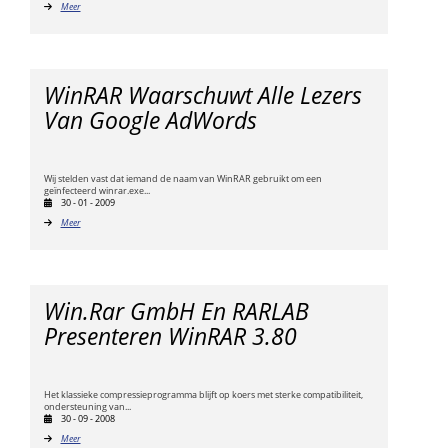
Meer
WinRAR Waarschuwt Alle Lezers
Van Google AdWords
Wij stelden vast dat iemand de naam van WinRAR gebruikt om een
geïnfecteerd winrar.exe...
30 - 01 - 2009
Meer
Win.rar GmbH En RARLAB
Presenteren WinRAR 3.80
Het klassieke compressieprogramma blijft op koers met sterke compatibiliteit,
ondersteuning van...
30 - 09 - 2008
Meer