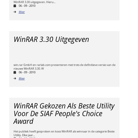
WinRAR 3.30 uitgegeven. Hieru...
06 - 09 - 2010
Meer
WinRAR 3.30 Uitgegeven
win.rar GmbH en rarlab.com presenteren met trots de definitieve versie van de
nieuwe WinRAR 3.30. W
06 - 09 - 2010
Meer
WinRAR Gekozen Als Beste Utility
Voor De SIAF People's Choice
Award
Het publiek heeft gesproken en koos WinRAR als winnaar in de categorie Beste
Utility. Elke jaar...