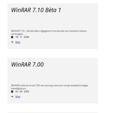
WinRAR 7.10 Bèta 1
WinRAR 7.10 – Eerste bèta vrijgegeven! Introductie van donkere modus,
verhoogde...
18 - 11 - 2024
Meer
WinRAR 7.00
WinRAR onthult versie 7.00: een sprong vooruit in compressietechnologie,
beveiliging en...
05 - 03 - 2024
Meer