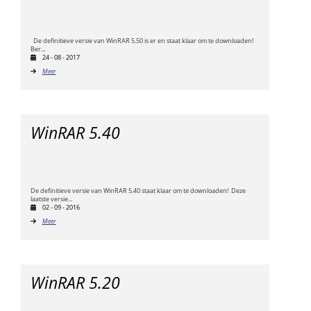
De definitieve versie van WinRAR 5.50 is er en staat klaar om te downloaden!
Ber...
24 - 08 - 2017
Meer
WinRAR 5.40
De definitieve versie van WinRAR 5.40 staat klaar om te downloaden! Deze
laatste versie...
02 - 09 - 2016
Meer
WinRAR 5.20