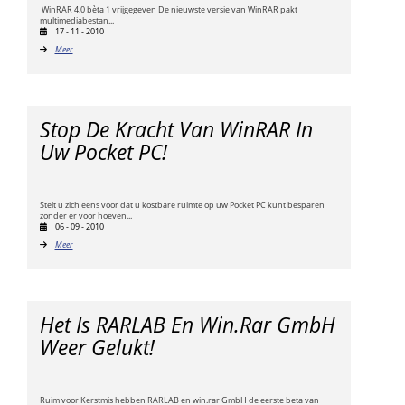
WinRAR 4.0 bèta 1 vrijgegeven De nieuwste versie van WinRAR pakt
multimediabestan...
17 - 11 - 2010
Meer
Stop De Kracht Van WinRAR In
Uw Pocket PC!
Stelt u zich eens voor dat u kostbare ruimte op uw Pocket PC kunt besparen
zonder er voor hoeven...
06 - 09 - 2010
Meer
Het Is RARLAB En Win.rar GmbH
Weer Gelukt!
Ruim voor Kerstmis hebben RARLAB en win.rar GmbH de eerste beta van