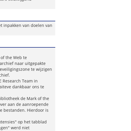
et inpakken van doelen van
of the Web te
 archief naar uitgepakte
veiligingszone te wijzigen
chief.
E Research Team in
aiteve dankbaar ons te
bibliotheek de Mark of the
 over aan de aanroepende
te bestanden. Hierdoor is
xtensies" op het tabblad
ngen" werd niet