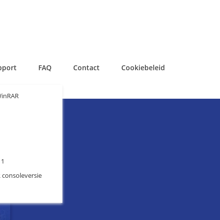
pport
FAQ
Contact
Cookiebeleid
WinRAR
11
 consoleversie