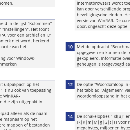
enomen.
internetbrowsers wordt t
kan door verschillende pr
beveiligingsdoeleinden. He
versie van WinRAR. De cons
ld in de lijst "Kolommen"
door, ongeacht deze optie.
 "Instellingen". Het toont
A' voor een archief en 'D'
enmerk niet wordt herkend
aarde van het
10
Met de opdracht "Benchmar
opgegeven en kunnen de r
ling voor Windows-
gekopieerd. Informatie ov
kenmerken
geheugen is toegevoegd a
t uitpakpad" op het
12
De optie "Woordomloop in 
n" is nu ook van toepassing
het tabblad "Algemeen" van
de WinRAR-
woordomloopstand in het c
 die zijn uitgepakt in
elpad alleen als de naam
14
De schakelopties "-sl[u]" 
 de mapnaam op het
[k|K|m|M|g|G|t|T] voor res
dere mappen of bestanden
megabytes, miljoenen bytes