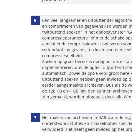
5
Een veel langzamer en uitputtender algoritm
en comprimeren van gegevens kan worden in
"Uitputtend zoeken" in het dialoogvenster "
compressieparameters" of met de schakelopti
aanvullende compressiewinst opleveren voo
redundante gegevens, ten koste van een veel
compressiesnelheid.
Zoeken op groot bereik is nodig om deze stand
implementeren, dus de optie "Uitputtend zoe
automatisch. Zowel de optie voor groot bereik
uitputtend zoeken hebben geen invloed op de
eerder aangemaakte archieven. Dus als de w
de 128 KB en 4 GB ligt, dan kunnen archieve
zijn gemaakt, worden uitgepakt door alle Win
7
Het maken van archieven in RAR 4.x-indeling
ondersteund. Opties en schakelopties specifie
verwijderd. Het heeft geen invloed op het ui