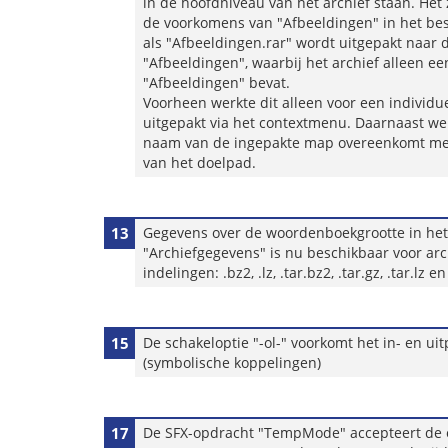
in de hoofdniveau van het archief staan. Het 
de voorkomens van "Afbeeldingen" in het b
als "Afbeeldingen.rar" wordt uitgepakt naar
"Afbeeldingen", waarbij het archief alleen 
"Afbeeldingen" bevat.
Voorheen werkte dit alleen voor een individu
uitgepakt via het contextmenu. Daarnaast wer
naam van de ingepakte map overeenkomt met
van het doelpad.
13
Gegevens over de woordenboekgrootte in het
"Archiefgegevens" is nu beschikbaar voor ar
indelingen: .bz2, .lz, .tar.bz2, .tar.gz, .tar.lz en
15
De schakeloptie "-ol-" voorkomt het in- en ui
(symbolische koppelingen)
17
De SFX-opdracht "TempMode" accepteert de 