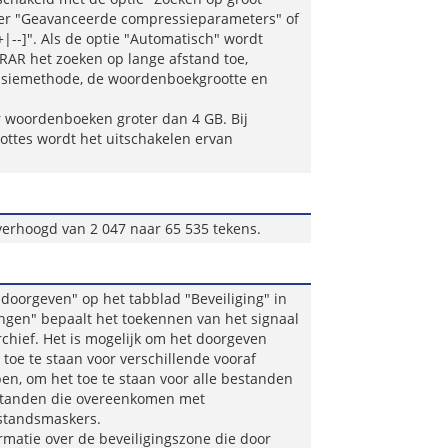
ster "Geavanceerde compressieparameters" of
|--]". Als de optie "Automatisch" wordt
RAR het zoeken op lange afstand toe,
ssiemethode, de woordenboekgrootte en
or woordenboeken groter dan 4 GB. Bij
ottes wordt het uitschakelen ervan
verhoogd van 2 047 naar 65 535 tekens.
doorgeven" op het tabblad "Beveiliging" in
lingen" bepaalt het toekennen van het signaal
chief. Het is mogelijk om het doorgeven
toe te staan voor verschillende vooraf
n, om het toe te staan voor alle bestanden
estanden die overeenkomen met
standsmaskers.
rmatie over de beveiligingszone die door