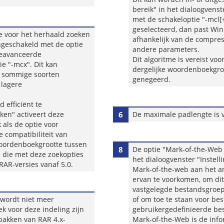
bereik" in het dialoogven
met de schakeloptie "-mcl[+
geselecteerd, dan past Win
e voor het herhaald zoeken
afhankelijk van de compre
geschakeld met de optie
andere parameters.
Geavanceerde
Dit algoritme is vereist vo
e "-mcx". Dit kan
dergelijke woordenboekgro
r sommige soorten
genegeerd.
 lagere
 efficiënt te
ken" activeert deze
6
De maximale padlengte is 
 als de optie voor
 compatibiliteit van
oordenboekgrootte tussen
8
De optie "Mark-of-the-Web 
n die met deze zoekopties
het dialoogvenster "Instel
RAR-versies vanaf 5.0.
Mark-of-the-web aan het ar
ervan te voorkomen, om dit 
vastgelegde bestandsgroepe
 wordt niet meer
of om toe te staan voor b
k voor deze indeling zijn
gebruikergedefinieerde be
tpakken van RAR 4.x-
Mark-of-the-Web is de info