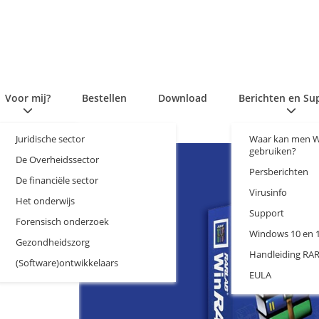
Voor mij?​​
Bestellen
Download
Berichten en Su
Juridische sector
Waar kan men 
gebruiken?
De Overheidssector
Persberichten
De financiële sector
Virusinfo
Het onderwijs
Support
Forensisch onderzoek
Windows 10 en 
Gezondheidszorg
Handleiding RAR
(Software)ontwikkelaars
EULA