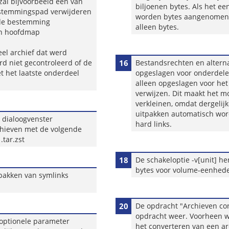
zal bijvoorbeeld een van
biljoenen bytes. Als het een
estemmingspad verwijderen
worden bytes aangenomen.
 de bestemming
alleen bytes.
een hoofdmap
eel archief dat werd
d niet gecontroleerd of de
16
Bestandsrechten en altern
 het laatste onderdeel
opgeslagen voor onderdele
alleen opgeslagen voor he
verwijzen. Dit maakt het mo
verkleinen, omdat dergelij
uitpakken automatisch wor
 dialoogvenster
hard links.
chieven met de volgende
 .tar.zst
18
De schakeloptie -v[unit] her
bytes voor volume-eenhed
tpakken van symlinks
20
De opdracht "Archieven con
opdracht weer. Voorheen w
optionele parameter
het converteren van een ar