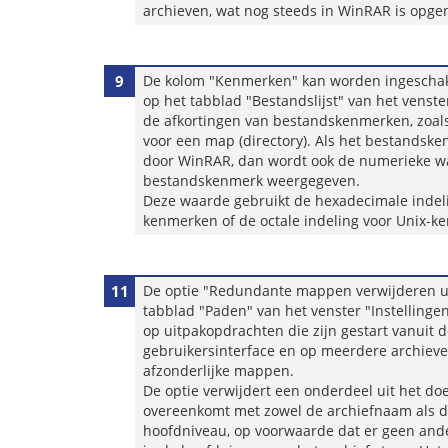
archieven, wat nog steeds in WinRAR is opg
9
De kolom "Kenmerken" kan worden ingeschake
op het tabblad "Bestandslijst" van het venster
de afkortingen van bestandskenmerken, zoals '
voor een map (directory). Als het bestandsk
door WinRAR, dan wordt ook de numerieke w
bestandskenmerk weergegeven.
​Deze waarde gebruikt de hexadecimale inde
kenmerken of de octale indeling voor Unix-
11
De optie "Redundante mappen verwijderen ui
tabblad "Paden" van het venster "Instellinge
op uitpakopdrachten die zijn gestart vanuit 
gebruikersinterface en op meerdere archieven
afzonderlijke mappen.
De optie verwijdert een onderdeel uit het do
overeenkomt met zowel de archiefnaam als
hoofdniveau, op voorwaarde dat er geen an