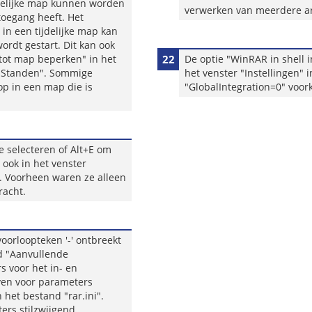
jdelijke map kunnen worden
verwerken van meerdere a
toegang heeft. Het
in een tijdelijke map kan
rdt gestart. Dit kan ook
tot map beperken" in het
22
De optie "WinRAR in shell i
 "Standen". Sommige
het venster "Instellingen"
op in een map die is
"GlobalIntegration=0" voork
e selecteren of Alt+E om
ook in het venster
t. Voorheen waren ze alleen
racht.
oorloopteken '-' ontbreekt
ld "Aanvullende
s voor het in- en
ven voor parameters
 het bestand "rar.ini".
ers stilzwijgend