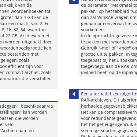
hankelijk van de
de parameter "Maximaal to
unnen woordenboeken tot
pakken" op het tabblad "Co
groter dan 4 GB kan de
dan zal WinRAR vragen om 
 aan een macht van 2. Er
gedaan om onverwachte ov
8, 16, 32, 64, waardoor
voorkomen.
of 22 GB. Archieven met
In de opdrachtregelversie
en worden uitgepakt door
te pakken met woordenboek
e woordenboekgrootte kan
Gebruik "-md" of "-mdx" 
rote bestanden met
grootte uit te pakken. In t
gelegen, zoals
toegepast bij het uitpakke
ok efficiënt zijn voor
toegevoegd aan de RAR-omg
en compact archief, zoals
invloed heeft op de inpak
ammatuur die verschillen
4
Een alternatief zoekalgori
RAR-archieven. Dit algorit
tleggen", beschikbaar via
herhaalde gegevensblokken 
nstellingen" kan worden
Het kan de compressieverh
 passen die worden
voor redundante gegevens 
et veld
het het geheugengebruik e
"Archiefnaam en -
sommige soorten gegevens
Dit kan worden in- of uitg