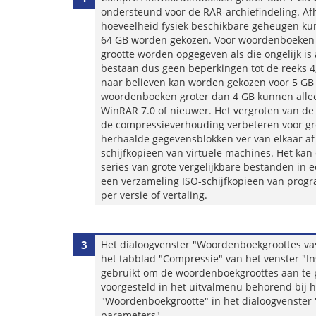
ondersteund voor de RAR-archiefindeling. Af
hoeveelheid fysiek beschikbare geheugen k
64 GB worden gekozen. Voor woordenboeken 
grootte worden opgegeven als die ongelijk is
bestaan dus geen beperkingen tot de reeks 4, 
naar believen kan worden gekozen voor 5 GB 
woordenboeken groter dan 4 GB kunnen alle
WinRAR 7.0 of nieuwer. Het vergroten van d
de compressieverhouding verbeteren voor g
herhaalde gegevensblokken ver van elkaar af 
schijfkopieën van virtuele machines. Het kan o
series van grote vergelijkbare bestanden in e
een verzameling ISO-schijfkopieën van progr
per versie of vertaling.
3
Het dialoogvenster "Woordenboekgroottes vas
het tabblad "Compressie" van het venster "I
gebruikt om de woordenboekgroottes aan te
voorgesteld in het uitvalmenu behorend bij h
"Woordenboekgrootte" in het dialoogvenster 
parameters".