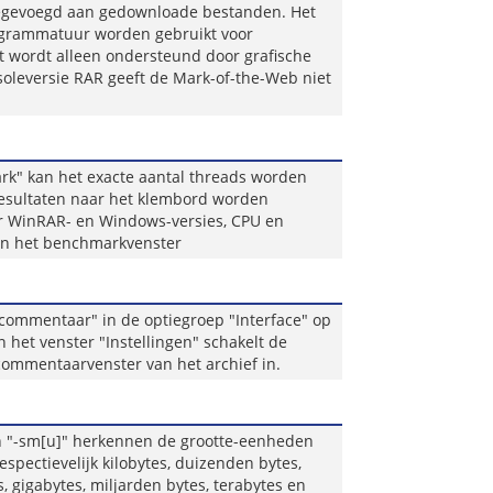
oegevoegd aan gedownloade bestanden. Het
ogrammatuur worden gebruikt voor
t wordt alleen ondersteund door grafische
oleversie RAR geeft de Mark-of-the-Web niet
k" kan het exacte aantal threads worden
esultaten naar het klembord worden
er WinRAR- en Windows-versies, CPU en
an het benchmarkvenster
commentaar" in de optiegroep "Interface" op
 het venster "Instellingen" schakelt de
ommentaarvenster van het archief in.
en "-sm[u]" herkennen de grootte-eenheden
pectievelijk kilobytes, duizenden bytes,
, gigabytes, miljarden bytes, terabytes en