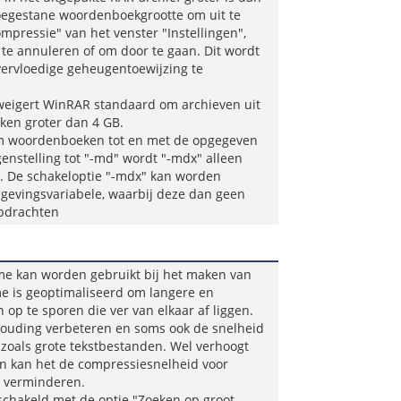
egestane woordenboekgrootte om uit te
mpressie" van het venster "Instellingen",
te annuleren of om door te gaan. Dit wordt
ervloedige geheugentoewijzing te
 weigert WinRAR standaard om archieven uit
en groter dan 4 GB.
om woordenboeken tot en met de opgegeven
egenstelling tot "-md" wordt "-mdx" alleen
n. De schakeloptie "-mdx" kan worden
evingsvariabele, waarbij deze dan geen
opdrachten
tme kan worden gebruikt bij het maken van
me is geoptimaliseerd om langere en
op te sporen die ver van elkaar af liggen.
ouding verbeteren en soms ook de snelheid
zoals grote tekstbestanden. Wel verhoogt
n kan het de compressiesnelheid voor
 verminderen.
eschakeld met de optie "Zoeken op groot