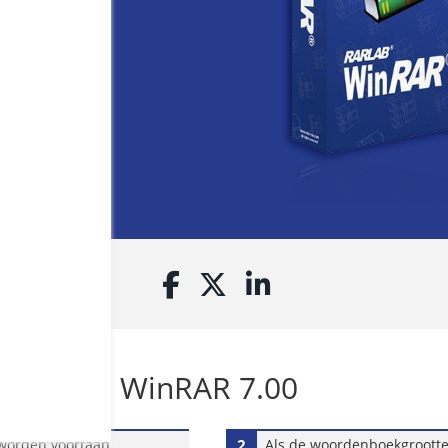
WinRAR 7.00
worden voortaan
2
Als de woordenboekgrootte 