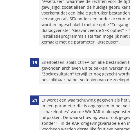
"@set:user", waarmee de rechten voor de ti
gewijzigd, zodat alleen de huidige gebruiker 
voorkomt dat een lokale gebruiker bestanden 
vervangen als SFX onder een ander account wo
worden ingeschakeld met de optie "Toegang 
dialoogvenster "Geavanceerde SFX-opties" >
installatieprogramma's starten mogelijk niet 
gemaakt met de parameter "@set:user".
19
Sneltoetsen, zoals Ctrl+A om alle bestanden t
gevonden archieven uit te pakken, werken nu 
"Zoekresultaten" terwijl er nog gezocht word
beschikbaar na het voltooien van de zoekopd
21
Er wordt een waarschuwing gegeven als het v
in een parameter die is opgegeven in het ve
schakelopties" van de WinRAR-dialoogvenster
uitpakken. De waarschuwing wordt ook gege
zonder '-' in de RAR-omgevingsvariabele en in
Voorheen werden dergelijke foutieve paramet