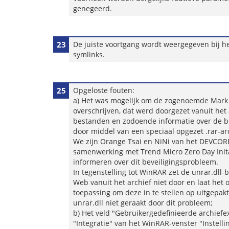
genegeerd.
23
De juiste voortgang wordt weergegeven bij h
symlinks.
25
Opgeloste fouten:
a) Het was mogelijk om de zogenoemde Mark 
overschrijven, dat werd doorgezet vanuit het
bestanden en zodoende informatie over de be
door middel van een speciaal opgezet .rar-ar
We zijn Orange Tsai en NiNi van het DEVCOR
samenwerking met Trend Micro Zero Day Init
informeren over dit beveiligingsprobleem.
In tegenstelling tot WinRAR zet de unrar.dll-
Web vanuit het archief niet door en laat het
toepassing om deze in te stellen op uitgepak
unrar.dll niet geraakt door dit probleem;
b) Het veld "Gebruikergedefinieerde archiefe
"Integratie" van het WinRAR-venster "Instelli