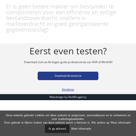
Er is geen betere manier om bestanden te
comprimeren voor een efficiënte en veilige
bestandsoverdracht, snellere e-
mailoverdracht en goed georganiseerde
gegevensopslag!
Eerst even testen?
Download snel uw 40 dagen gratis probeerversie van RAR of WinRAR!
Download de testversie
Disclaimer
Webdesign by
RedBit.agency
Onze website gebruikt cookies om deze website te analyseren, personaliseren en te verbeteren en
voor marketingdoeleinden.
Door gebruik te blijven maken van deze website stemt u hiermee in. Klik anders op 'Meer informatie'.
Ik ga akkoord
Meer informatie