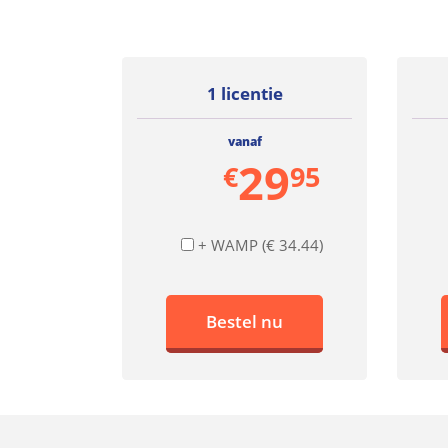
1 licentie
vanaf
29
€
95
+ WAMP (€ 34.44)
Bestel nu