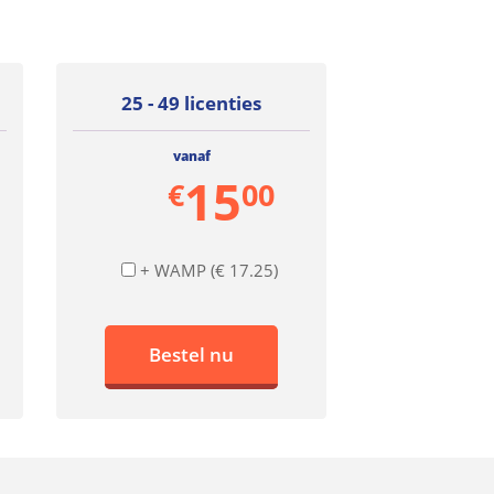
25 - 49 licenties
50 - 99 
vanaf
va
15
€
00
€
+ WAMP (€ 17.25)
+ WAMP
Bestel nu
Best