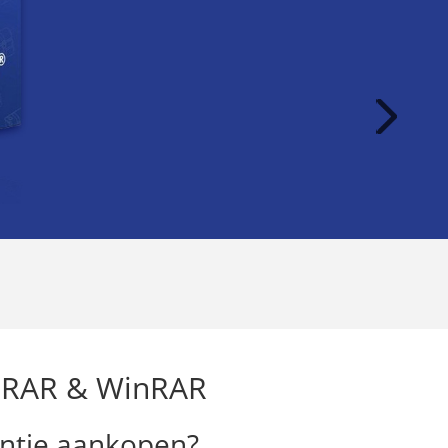
or RAR & WinRAR
ntie aankopen?