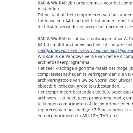
RAR & WinRAR zijn programma's voor het comp
bestanden.
Dit bestaat uit het comprimeren van bestanden
Laten we een A4-blad met tekst nemen: door leg
de tekst te verwijderen, wordt het document al v
RAR & WinRAR is software ontworpen door A. Ro
64-bits multifunctioneel archief- of compres
specificaties voor een overzicht van de mogelijkhed
WinRAR is de Windows-versie van het RAR-comp
archiefbeheerprogramma.
Het zeer krachtige algoritme maakt het mogelij
compressiesnelheden te verkrijgen dan die ver
archiveringstools van uw pc, vooral voor uitvoe
objectbibliotheken, grote tekstbestanden, ...
Het comprimeert bestanden tot 30% beter dan 
archivers. Het heeft geen programma nodig om e
te kunnen comprimeren of decomprimeren en he
repareren van beschadigde ZIP-bestanden. U k
en decomprimeren in ARJ, LZH, TAR, enz,...