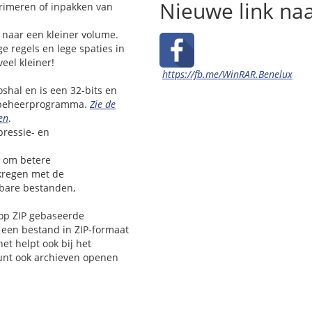
Nieuwe link na
rimeren of inpakken van
 naar een kleiner volume.
e regels en lege spaties in
eel kleiner!
https://fb.me/WinRAR.Benelux
shal en is een 32-bits en
siebeheerprogramma.
Zie de
en
.
ressie- en
k om betere
kregen met de
rbare bestanden,
op ZIP gebaseerde
en ​​bestand in ZIP-formaat
t helpt ook bij het
unt ook archieven openen