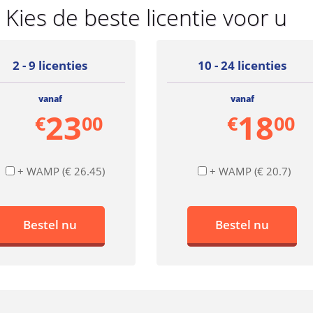
Kies de beste licentie voor u
2 - 9 licenties
10 - 24 licenties
vanaf
vanaf
23
18
€
00
€
00
+ WAMP (€ 26.45)
+ WAMP (€ 20.7)
Bestel nu
Bestel nu