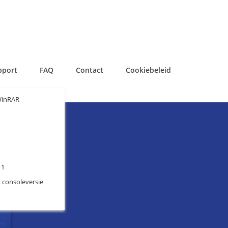
pport
FAQ
Contact
Cookiebeleid
WinRAR
11
 consoleversie