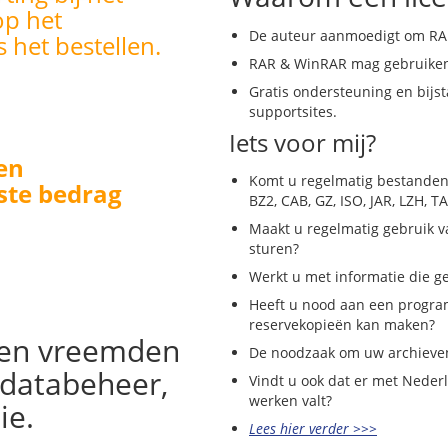
op het
De auteur aanmoedigt om RAR
s het bestellen.
RAR & WinRAR mag gebruiken
Gratis ondersteuning en bijsta
supportsites.
Iets voor mij?
en
Komt u regelmatig bestanden 
ste bedrag
BZ2, CAB, GZ, ISO, JAR, LZH, T
Maakt u regelmatig gebruik v
sturen?
Werkt u met informatie die ge
Heeft u nood aan een progra
reservekopieën kan maken?
een vreemden
De noodzaak om uw archieve
 databeheer,
Vindt u ook dat er met Nederl
werken valt?
ie.
Lees hier verder >>>