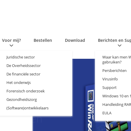
Voor mij?​​
Bestellen
Download
Berichten en Su
Juridische sector
Waar kan men 
gebruiken?
De Overheidssector
Persberichten
De financiële sector
Virusinfo
Het onderwijs
Support
Forensisch onderzoek
Windows 10 en 
0
0
0
Gezondheidszorg
Handleiding RAR
(Software)ontwikkelaars
en te
(TM)
EULA
enboeken
utel,
 11
eilige
overdracht en
e
 met
 de RAR-
s 10:
gszone die door
g!