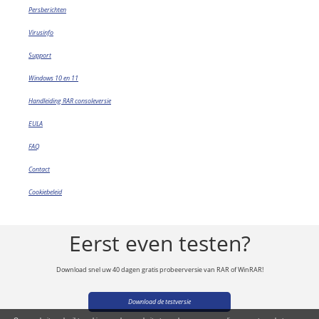
Persberichten
Virusinfo
Support
Windows 10 en 11
Handleiding RAR consoleversie
EULA
FAQ
Contact
Cookiebeleid
Eerst even testen?
Download snel uw 40 dagen gratis probeerversie van RAR of WinRAR!
Download de testversie