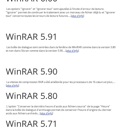
Les options "Ignorer" et "Ignorer tout" sont ajoutées à l'invite d'erreur de lecture.
"Ignorer" permet de continuer le traitement avec un morceau de fichier déjà lu et "Ignorer
tout" concerne toutes les erreurs de lecture futures.....
[
plus d'info
]
WinRAR 5.91
Les boîte de dialogue sont centrées dans la fenêtre de WinRAR comme dans la version 5.80
et non dans l'écran comme dans la version 5.90.....
[
plus d'info
]
WinRAR 5.90
La vitesse de compression RAR a été améliorée pour les processeurs de 16 cœurs et plus.....
[
plus d'info
]
WinRAR 5.80
L'option "Conserver la dernière heure d'accès aux fichiers source" de la page "Heure"
dans la boîte de dialogue d'archivage permet de conserver l'heure d'origine du dernier
accès aux fichiers archivés....
[
plus d'info
]
WinRAR 5.71