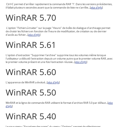
Ctrl+C permet d'arrêter rapidement la commande RAR "l". Dans les versions précédentes,
il fallait plusieurs secondes avant que la commande de liste ne s'arrête...
[
plus d'info
]
WinRAR 5.70
L'option "Fichiers à traiter" sur la page "Heure" de boîte de dialogue d'archivage permet
de choisir les fichiers en fonction de l'heure de modification, de création ou de dernier
d'accès au fichier...
[
plus d'info
]
WinRAR 5.61
L'option d'extraction "Supprimer l'archive" supprime tous les volumes même lorsque
l'utilisateur a débuté l'extraction depuis un volume autre que le premier volume RAR, avec
le premier volume présent et une fois l'extraction réussie...[
plus d'info
]
WinRAR 5.60
L'apparence de WinRAR a évolué...
[
plus d'info
]
WinRAR 5.50
WinRAR et la ligne de commande RAR utilisent le format d'archive RAR 5.0 par défaut...
[
plus
d'info
]
WinRAR 5.40
Le sous-menu "Encodage des noms" du menu "Options" permet de sélectionner