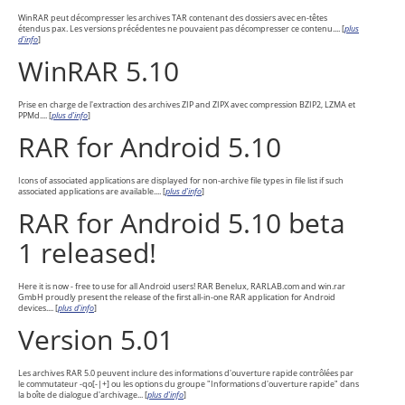
WinRAR peut décompresser les archives TAR contenant des dossiers avec en-têtes
étendus pax. Les versions précédentes ne pouvaient pas décompresser ce contenu.... [
plus
d'info
]
WinRAR 5.10
Prise en charge de l'extraction des archives ZIP and ZIPX avec compression BZIP2, LZMA et
PPMd.... [
plus d'info
]
RAR for Android 5.10
Icons of associated applications are displayed for non-archive file types in file list if such
associated applications are available.... [
plus d'info
]
RAR for Android 5.10 beta
1 released!
Here it is now - free to use for all Android users! RAR Benelux, RARLAB.com and win.rar
GmbH proudly present the release of the first all-in-one RAR application for Android
devices.... [
plus d'info
]
Version 5.01
Les archives RAR 5.0 peuvent inclure des informations d'ouverture rapide contrôlées par
le commutateur -qo[-|+] ou les options du groupe "Informations d'ouverture rapide" dans
la boîte de dialogue d'archivage... [
plus d'info
]