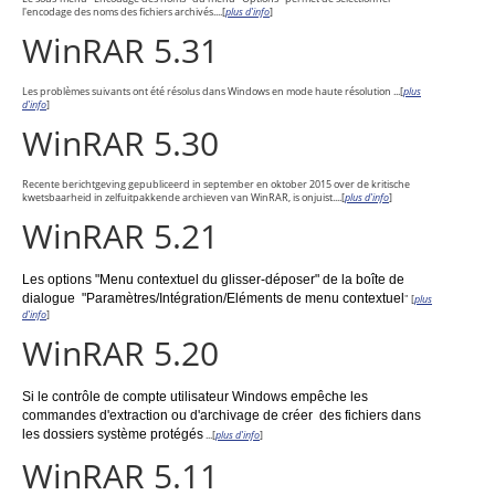
l'encodage des noms des fichiers archivés....[
plus d'info
]
WinRAR 5.31
Les problèmes suivants ont été résolus dans Windows en mode haute résolution ...[
plus
d'info
]
WinRAR 5.30
Recente berichtgeving gepubliceerd in september en oktober 2015 over de kritische
kwetsbaarheid in zelfuitpakkende archieven van WinRAR, is onjuist....[
plus d'info
]
WinRAR 5.21
Les options "Menu contextuel du glisser-déposer" de la boîte de
dialogue "Paramètres/Intégration/Eléments de menu contextuel
" [
plus
d'info
]
WinRAR 5.20
Si le contrôle de compte utilisateur Windows empêche les
commandes d'extraction ou d'archivage de créer des fichiers dans
les dossiers système protégés
...[
plus d'info
]
WinRAR 5.11