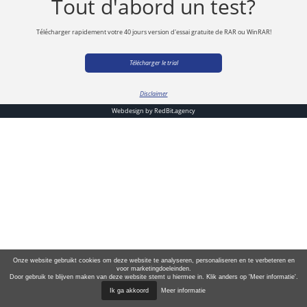
Tout d'abord un test?
Télécharger rapidement votre 40 jours version d'essai gratuite de RAR ou WinRAR!
Télécharger le trial
Disclaimer
Webdesign by
RedBit.agency
Onze website gebruikt cookies om deze website te analyseren, personaliseren en te verbeteren en
voor marketingdoeleinden.
Door gebruik te blijven maken van deze website stemt u hiermee in. Klik anders op 'Meer informatie'.
Ik ga akkoord
Meer informatie