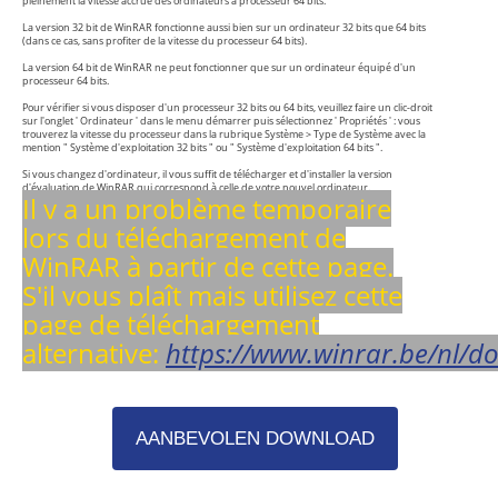
pleinement la vitesse accrue des ordinateurs à processeur 64 bits.
La version 32 bit de WinRAR fonctionne aussi bien sur un ordinateur 32 bits que 64 bits
(dans ce cas, sans profiter de la vitesse du processeur 64 bits).
La version 64 bit de WinRAR ne peut fonctionner que sur un ordinateur équipé d'un
processeur 64 bits.
Pour vérifier si vous disposer d'un processeur 32 bits ou 64 bits, veuillez faire un clic-droit
sur l'onglet ' Ordinateur ' dans le menu démarrer puis sélectionnez ' Propriétés ' : vous
trouverez la vitesse du processeur dans la rubrique Système > Type de Système avec la
mention " Système d'exploitation 32 bits " ou " Système d'exploitation 64 bits ".
Si vous changez d'ordinateur, il vous suffit de télécharger et d'installer la version
d'évaluation de WinRAR qui correspond à celle de votre nouvel ordinateur.
Il y a un problème temporaire
lors du téléchargement de
WinRAR à partir de cette page.
S'il vous plaît mais utilisez cette
page de téléchargement
alternative:
https://www.winrar.be/nl/d
AANBEVOLEN DOWNLOAD