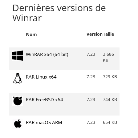
Dernières versions de
Winrar
Nom
Version
Taille
WinRAR x64 (64 bit)
7.23
3 686
KB
RAR Linux x64
7.23
729 KB
RAR FreeBSD x64
7.23
744 KB
RAR macOS ARM
7.23
654 KB