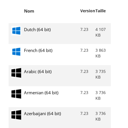
Nom
Version
Taille
Dutch (64 bit)
7.23
4 107
KB
French (64 bit)
7.23
3 863
KB
Arabic (64 bit)
7.23
3 735
KB
Armenian (64 bit)
7.23
3 736
KB
Azerbaijani (64 bit)
7.23
3 736
KB