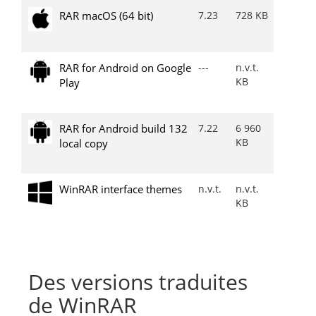
RAR macOS (64 bit)
7.23
728 KB
RAR for Android on Google
---
n.v.t.
KB
Play
RAR for Android build 132
7.22
6 960
KB
local copy
WinRAR interface themes
n.v.t.
n.v.t.
KB
Des versions traduites
de WinRAR