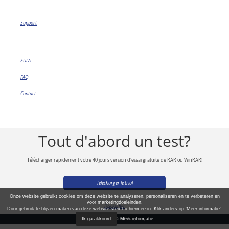
Support
EULA
FAQ
Contact
Tout d'abord un test?
Télécharger rapidement votre 40 jours version d'essai gratuite de RAR ou WinRAR!
Télécharger le trial
Onze website gebruikt cookies om deze website te analyseren, personaliseren en te verbeteren en
voor marketingdoeleinden.
Disclaimer
Door gebruik te blijven maken van deze website stemt u hiermee in. Klik anders op 'Meer informatie'.
Webdesign by
RedBit.agency
Ik ga akkoord
Meer informatie