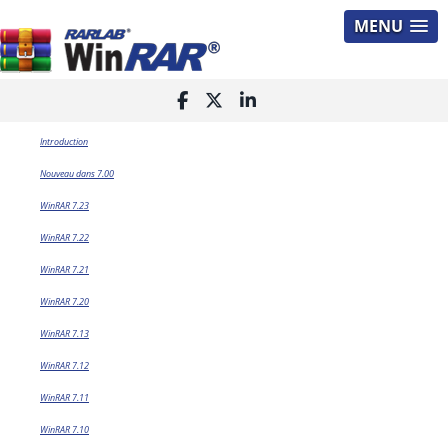
MENU
Introduction
Nouveau dans 7.00
WinRAR 7.23
WinRAR 7.22
WinRAR 7.21
WinRAR 7.20
WinRAR 7.13
WinRAR 7.12
WinRAR 7.11
WinRAR 7.10